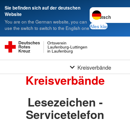
Sie befinden sich auf der deutschen
Sprache wechseln 
Website
You are on the German website, you can
Alles klar
use the switch to switch to the English one
Ortsverein
Laufenburg-Luttingen
in Laufenburg
Kreisverbände
Kreisverbände
Lesezeichen -
Servicetelefon