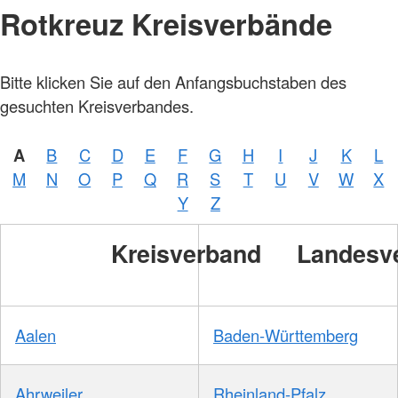
Rotkreuz Kreisverbände
Bitte klicken Sie auf den Anfangsbuchstaben des
gesuchten Kreisverbandes.
A
B
C
D
E
F
G
H
I
J
K
L
M
N
O
P
Q
R
S
T
U
V
W
X
Y
Z
Kreisverband
Landesv
Aalen
Baden-Württemberg
Ahrweiler
Rheinland-Pfalz