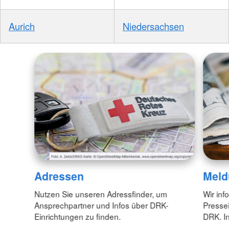
Aurich
Niedersachsen
Adressen
Meld
Nutzen Sie unseren Adressfinder, um
Wir inf
Ansprechpartner und Infos über DRK-
Pressei
Einrichtungen zu finden.
DRK. In