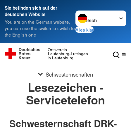
Sie befinden sich auf der
Sprache wechseln zu
deutschen Website
You are on the German website,
you can use the switch to switch to
Alles klar
the English one
Ortsverein
Laufenburg-Luttingen
in Laufenburg
Schwesternschaften
Lesezeichen -
Servicetelefon
Schwesternschaft DRK-