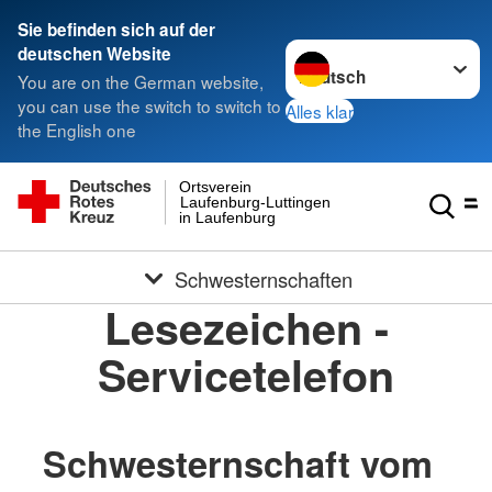
Sie befinden sich auf der
Sprache wechseln zu
deutschen Website
You are on the German website,
you can use the switch to switch to
Alles klar
the English one
Ortsverein
Laufenburg-Luttingen
in Laufenburg
Schwesternschaften
Lesezeichen -
Servicetelefon
Schwesternschaft vom