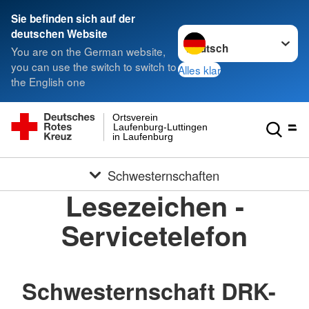
Sie befinden sich auf der
Sprache wechseln zu
deutschen Website
You are on the German website,
you can use the switch to switch to
Alles klar
the English one
Ortsverein
Laufenburg-Luttingen
in Laufenburg
Schwesternschaften
Lesezeichen -
Servicetelefon
Schwesternschaft DRK-