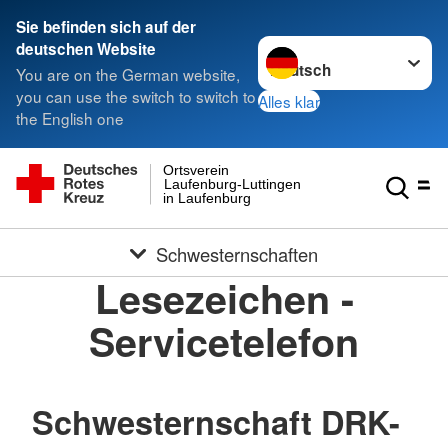
Sie befinden sich auf der
Sprache wechseln zu
deutschen Website
You are on the German website,
you can use the switch to switch to
Alles klar
the English one
Ortsverein
Laufenburg-Luttingen
in Laufenburg
Schwesternschaften
Lesezeichen -
Servicetelefon
Schwesternschaft DRK-