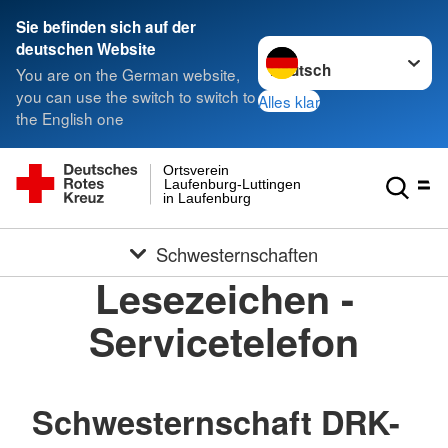
Sie befinden sich auf der
Sprache wechseln zu
deutschen Website
You are on the German website,
you can use the switch to switch to
Alles klar
the English one
Ortsverein
Laufenburg-Luttingen
in Laufenburg
Schwesternschaften
Lesezeichen -
Servicetelefon
Schwesternschaft DRK-