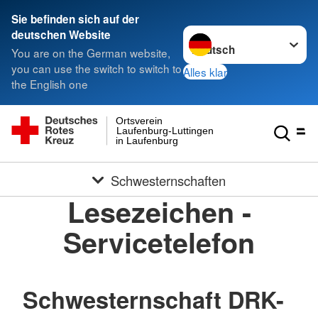
Sie befinden sich auf der
Sprache wechseln zu
deutschen Website
You are on the German website,
you can use the switch to switch to
Alles klar
the English one
Ortsverein
Laufenburg-Luttingen
in Laufenburg
Schwesternschaften
Lesezeichen -
Servicetelefon
Schwesternschaft DRK-