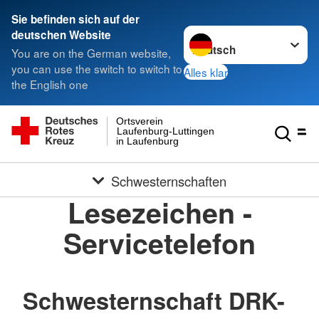
Sie befinden sich auf der
Sprache wechseln zu
deutschen Website
You are on the German website,
you can use the switch to switch to
Alles klar
the English one
Ortsverein
Laufenburg-Luttingen
in Laufenburg
Schwesternschaften
Lesezeichen -
Servicetelefon
Schwesternschaft DRK-