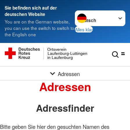
Sie befinden sich auf der
Sprache wechseln zu
deutschen Website
You are on the German website,
you can use the switch to switch to
Alles klar
the English one
Ortsverein
Laufenburg-Luttingen
in Laufenburg
Adressen
Adressen
Adressfinder
Bitte geben Sie hier den gesuchten Namen des