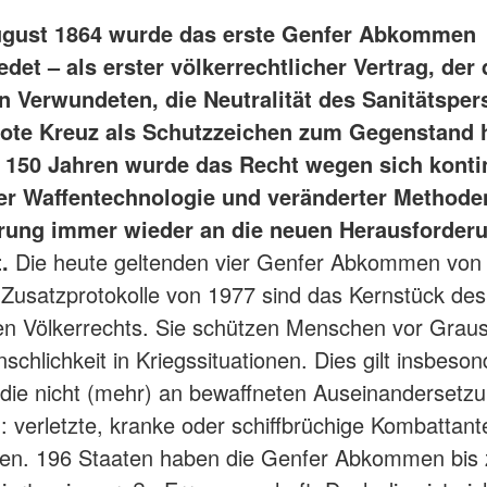
ugust 1864 wurde das erste Genfer Abkommen
det – als erster völkerrechtlicher Vertrag, der
n Verwundeten, die Neutralität des Sanitätsper
ote Kreuz als Schutzzeichen zum Gegenstand h
 150 Jahren wurde das Recht wegen sich kontin
r Waffentechnologie und veränderter Methode
rung immer wieder an die neuen Herausforder
.
Die heute geltenden vier Genfer Abkommen von
 Zusatzprotokolle von 1977 sind das Kernstück des
en Völkerrechts. Sie schützen Menschen vor Grau
chlichkeit in Kriegssituationen. Dies gilt insbeson
die nicht (mehr) an bewaffneten Auseinandersetz
: verletzte, kranke oder schiffbrüchige Kombattan
onen. 196 Staaten haben die Genfer Abkommen bis