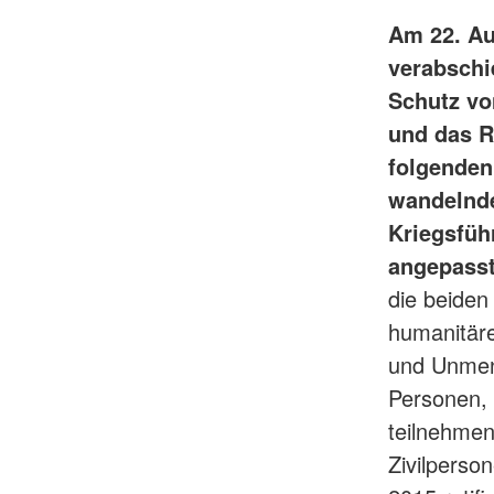
Am 22. A
verabschie
Schutz vo
und das R
folgenden
wandelnde
Kriegsfüh
angepasst
die beiden
humanitär
und Unmens
Personen, 
teilnehmen
Zivilpers