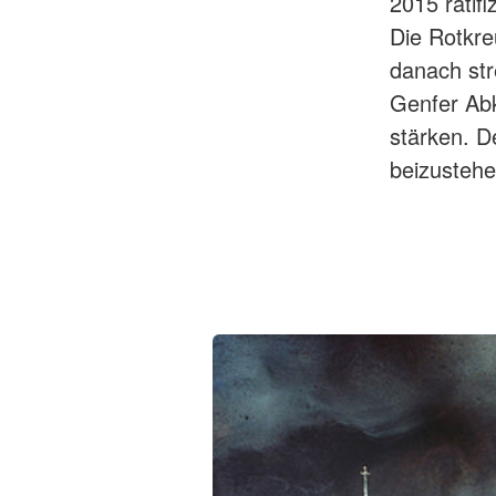
2015 ratifi
Die Rotkr
danach str
Genfer Abk
stärken. D
beizustehe