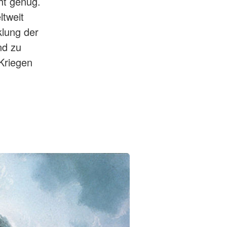
cht genug.
tweit
klung der
nd zu
 Kriegen