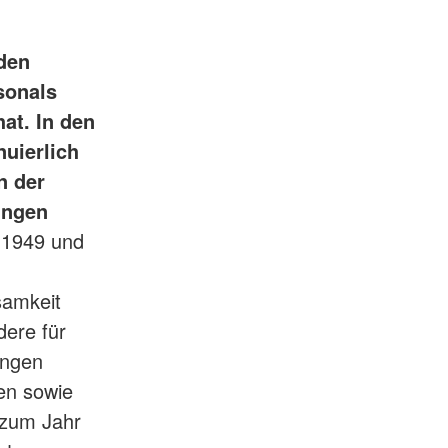
 den
sonals
at. In den
uierlich
n der
ungen
 1949 und
samkeit
dere für
ungen
ten sowie
 zum Jahr