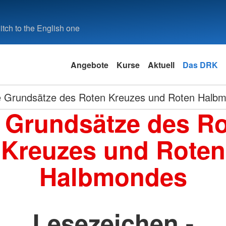
tch to the English one
Angebote
Kurse
Aktuell
Das DRK
e Grundsätze des Roten Kreuzes und Roten Halb
 Grundsätze des R
Kreuzes und Roten
Halbmondes
Lesezeichen -