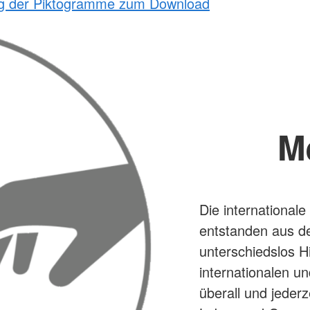
ng der Piktogramme zum Download
M
Die internationa
entstanden aus d
unterschiedslos Hi
internationalen u
überall und jederz