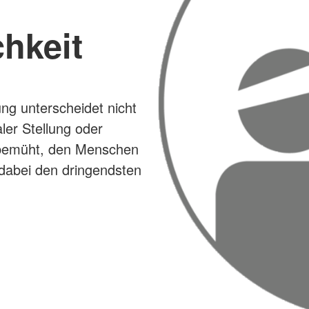
chkeit
g unterscheidet nicht
aler Stellung oder
g bemüht, den Menschen
dabei den dringendsten