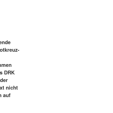
gende
Rotkreuz-
ommen
as DRK
 der
xt nicht
n auf